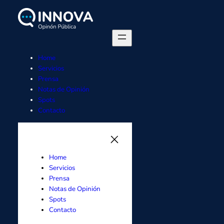
Saltar
al
contenido
Home
Servicios
Prensa
Notas de Opinión
Spots
Contacto
Home
Servicios
Prensa
Notas de Opinión
Spots
Contacto