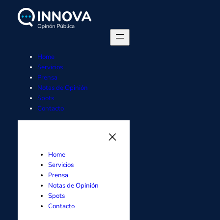
Saltar
al
contenido
Home
Servicios
Prensa
Notas de Opinión
Spots
Contacto
Home
Servicios
Prensa
Notas de Opinión
Spots
Contacto